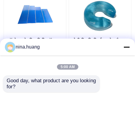
ऑपरेशन के लिए सिलिकॉन
रोगी स्थिति निर्धारण जेल पैड
जेल रोगी पोजिशनर्स टीपीयू गोंद
मेडिकल साइड एंटी डीक्यूबिटस
nina.huang
सर्जिकल जेल पोजिशनर्स
ओपन हेड रिंग प्रोन स्थिति के
लिए
5:00 AM
सबसे अच्छी कीमत
सबसे अच्छी कीमत
Good day, what product are you looking 
for?
हमसे संपर्क करें
हमसे संपर्क करें
और देखो
होम
हमारे बारे में
हमसे संपर्क करें
Desktop Site